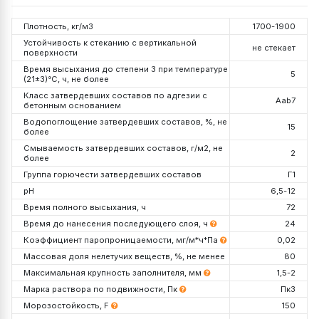
Плотность, кг/м3
1700-1900
Устойчивость к стеканию с вертикальной
не стекает
поверхности
Время высыхания до степени 3 при температуре
5
(21±3)°С, ч, не более
Класс затвердевших составов по адгезии с
Aab7
бетонным основанием
Водопоглощение затвердевших составов, %, не
15
более
Смываемость затвердевших составов, г/м2, не
2
более
Группа горючести затвердевших составов
Г1
pH
6,5-12
Время полного высыхания, ч
72
Время до нанесения последующего слоя, ч
24
Коэффициент паропроницаемости, мг/м*ч*Па
0,02
Массовая доля нелетучих веществ, %, не менее
80
Максимальная крупность заполнителя, мм
1,5-2
Марка раствора по подвижности, Пк
Пк3
Морозостойкость, F
150