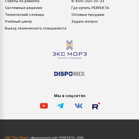
Советы по ремонту
8-800-250-25-33
Системные решения
Где купить PERFEKTA
Технический словарь
Оптовые продажи
Учебный центр
Задать вопрос
Выезд технического специалиста
Наносить штукатурку Фронтдекор Короед при
температуре основания и окружающей среды от +10 °С
до +25 °С. Следует исключить воздействие прямых
солнечных лучей и атмосферных осадков.
На одной плоскости использовать материал одной
производственной партии. Во избежание цветовых
различий, материалы разных партий следует
перемешать между собой перед нанесением на одной
стене.
Не использовать Фронтдекор Короед на магнезиальных и
металлических поверхностях.
Не использовать Фронтдекор Короед в целях, не
Мы в соцсетях
предусмотренных в настоящей технической инструкции.
Исключить хранение вёдер со штукатуркой Фронтдекор
Короед под открытым солнцем и в жарких помещениях.
Инструменты сразу же после окончания работ следует
вымыть чистой водой.
ООО "Экс Морэ"
, официальный сайт PERFEKTA, 2026