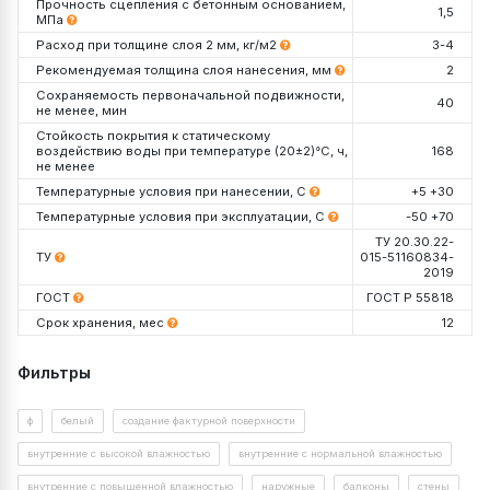
Прочность сцепления с бетонным основанием,
1,5
МПа
Расход при толщине слоя 2 мм, кг/м2
3-4
Рекомендуемая толщина слоя нанесения, мм
2
Сохраняемость первоначальной подвижности,
40
не менее, мин
Стойкость покрытия к статическому
воздействию воды при температуре (20±2)°С, ч,
168
не менее
Температурные условия при нанесении, С
+5 +30
Температурные условия при эксплуатации, С
-50 +70
ТУ 20.30.22-
ТУ
015-51160834-
2019
ГОСТ
ГОСТ Р 55818
Срок хранения, мес
12
Упаковка, кг
Фильтры
Расход на 1 мм слоя
ф
белый
создание фактурной поверхности
внутренние с высокой влажностью
внутренние с нормальной влажностью
внутренние с повышенной влажностью
наружные
балконы
стены