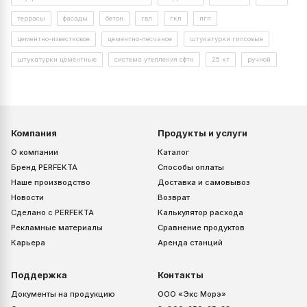
Слой нанесения, мм
террасы
фасады
бетон
гвл
гкл
пгп
цементно-известковое
цементно-песчаное
штукатурки гипсовые
Площадь, м2
штукатурки цементные
система утепления сфтк
25 кг
ручной
Рассчитать
Компания
Продукты и услуги
О компании
Каталог
Бренд PERFEKTA
Способы оплаты
Наше производство
Доставка и самовывоз
Новости
Возврат
Сделано с PERFEKTA
Калькулятор расхода
Рекламные материалы
Сравнение продуктов
Карьера
Аренда станций
Поддержка
Контакты
Документы на продукцию
ООО «Экс Морэ»