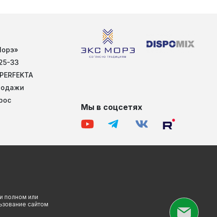
Морэ»
25-33
 PERFEKTA
родажи
рос
Мы в соцсетях
и полном или
льзование сайтом