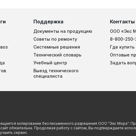
ги
Поддержка
Контакты
Документы на продукцию
ООО «Экс 
Советы по ремонту
8-800-250-
воз
Системные решения
Где купить
Технический словарь
Оптовые п
да
Учебный центр
Задать воп
тов
Выезд технического
специалиста
прещается копирование без письменного разрешения ООО "Экс Морэ". Пр
й сайт обязательна. Продолжая работу с сайтом, Вы подтверждаете испо
учшить сервис.