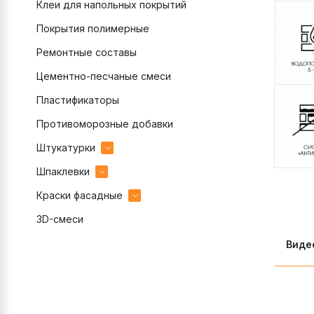
Клеи для напольных покрытий
Покрытия полимерные
Ремонтные составы
Цементно-песчаные смеси
Пластификаторы
Противоморозные добавки
Штукатурки
Шпаклевки
гипсовые
Краски фасадные
декоративные готовые
гипсовые
3D-смеси
декоративные цементные
полимерные
акриловые
цементные
цементные
силиконовые
Виде