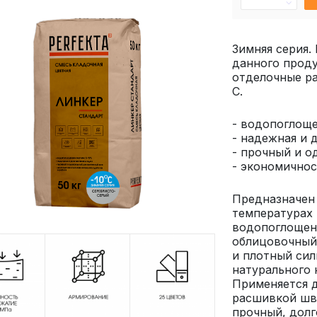
Зимняя серия.
данного проду
отделочные ра
С.
- водопоглощ
- надежная и 
- прочный и 
- экономичнос
Предназначен
температурах 
водопоглощени
облицовочный
и плотный сил
натурального 
Применяется 
расшивкой шво
прочный, долг