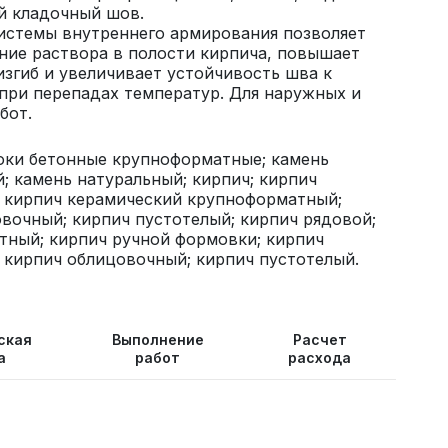
й кладочный шов.
истемы внутреннего армирования позволяет
ние раствора в полости кирпича, повышает
изгиб и увеличивает устойчивость шва к
при перепадах температур. Для наружных и
бот.
оки бетонные крупноформатные; камень
; камень натуральный; кирпич; кирпич
; кирпич керамический крупноформатный;
вочный; кирпич пустотелый; кирпич рядовой;
тный; кирпич ручной формовки; кирпич
 кирпич облицовочный; кирпич пустотелый.
ская
Выполнение
Расчет
а
работ
расхода