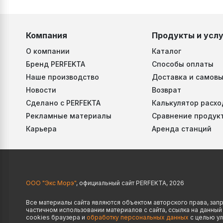
Компания
Продукты и услу
О компании
Каталог
Бренд PERFEKTA
Способы оплаты
Наше производство
Доставка и самовы
Новости
Возврат
Сделано с PERFEKTA
Калькулятор расхо
Рекламные материалы
Сравнение продук
Карьера
Аренда станций
ООО "Экс Морэ"
, официальный сайт PERFEKTA, 2026
Все материалы сайта являются объектом авторского права, за
частичном использовании материалов с сайта, ссылка на данны
cookies браузера и
обработку персональных данных
с целью ул