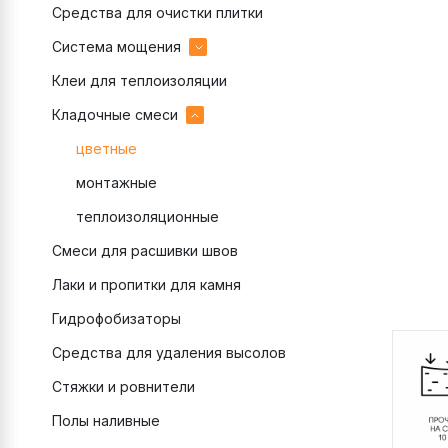
Средства для очистки плитки
эпоксидные
Система мощения
цементные
Клеи для теплоизоляции
Затирки для брусчатки
Кладочные смеси
Клеи для брусчатки
Подстилающий слой
цветные
Полимерный песок
монтажные
Раствор для камня
теплоизоляционные
Смеси для расшивки швов
Связующее для камня
Лаки и пропитки для камня
Гидрофобизаторы
Средства для удаления высолов
Стяжки и ровнители
Полы наливные