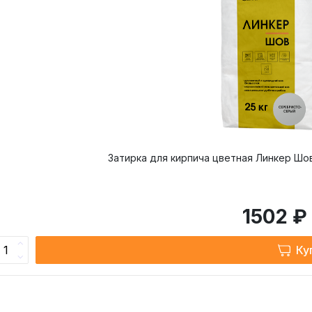
0х115х71 мм)
40х115х52 мм)
215х102х65 мм)
Ф (250х85х65 мм)
(250х120х65 мм)
Ф (250х120х88 мм)
Затирка для кирпича цветная Линкер Шов
1502 ₽
Ку