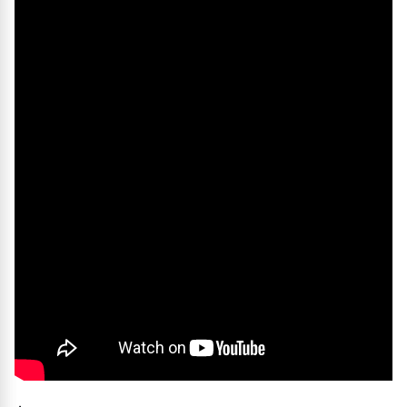
Упаковка, кг
Водоудерживающая способность, %
98
Декларация №
РОСС RU Д-RU.РА01.В.05981/26