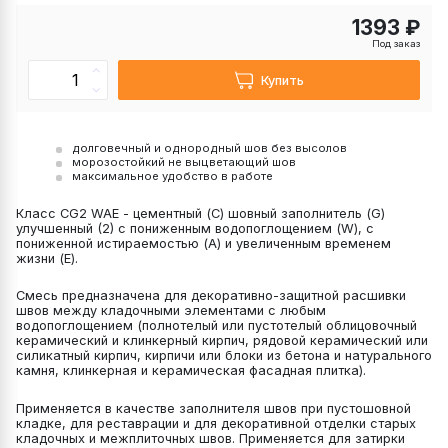
1393 ₽
Под заказ
Купить
долговечный и однородный шов без высолов
морозостойкий не выцветающий шов
максимальное удобство в работе
Класс CG2 WAE - цементный (С) шовный заполнитель (G)
улучшенный (2) с пониженным водопоглощением (W), с
пониженной истираемостью (А) и увеличенным временем
жизни (Е).
Смесь предназначена для декоративно-защитной расшивки
швов между кладочными элементами с любым
водопоглощением (полнотелый или пустотелый облицовочный
керамический и клинкерный кирпич, рядовой керамический или
силикатный кирпич, кирпичи или блоки из бетона и натурального
камня, клинкерная и керамическая фасадная плитка).
Применяется в качестве заполнителя швов при пустошовной
кладке, для реставрации и для декоративной отделки старых
кладочных и межплиточных швов. Применяется для затирки