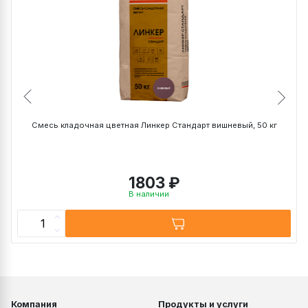
Прочность сцепления с основанием в возрасте
28 суток в воздушно-сухой среде, МПа, не
0,5
менее
Рассчитать
Рекомендуемая ширина шва, мм
5-30
Температурные условия при нанесении, С
+5 +30
Температурные условия при эксплуатации, С
-50 +70
ТУ 23.64.10 -
ТУ
020 - 51160834
- 2020
ГОСТ
ГОСТ Р 58271
Смесь кладочная цветная Линкер Стандарт вишневый, 50 кг
Срок хранения, мес
12
1803 ₽
В наличии
Компания
Продукты и услуги